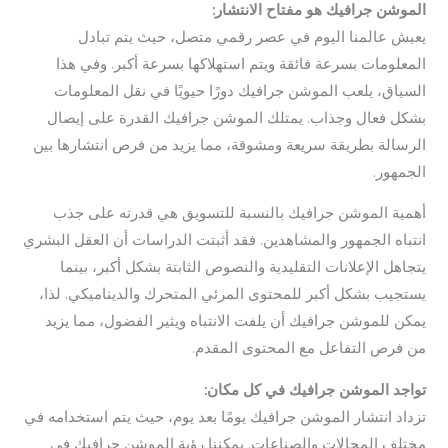
الموشن جرافيك هو مفتاح الانتشار:
يعيش عالمنا اليوم في عصر رقمي متصل، حيث يتم تبادل
المعلومات بسرعة فائقة ويتم استهلاكها بسرعة أكبر. وفي هذا
السياق، يلعب الموشن جرافيك دورًا حيويًا في نقل المعلومات
بشكل فعال وجذاب. يمتلك الموشن جرافيك القدرة على إيصال
الرسالة بطريقة سريعة ومشوقة، مما يزيد من فرص انتشارها بين
الجمهور.
أهمية الموشن جرافيك بالنسبة للتسويق هي قدرته على جذب
انتباه الجمهور والمشاهدين. فقد أثبتت الدراسات أن العقل البشري
يتجاهل الإعلانات التقليدية والنصوص الثابتة بشكل أكبر، بينما
يستجيب بشكل أكبر للمحتوى المرئي المتحرك والديناميكي. لذا،
يمكن للموشن جرافيك أن يلفت الانتباه ويثير الفضول، مما يزيد
من فرص التفاعل مع المحتوى المقدم.
تواجد الموشن جرافيك في كل مكان:
تزداد انتشار الموشن جرافيك يومًا بعد يوم، حيث يتم استخدامه في
مختلف المجالات والصناعات. يمكننا رؤية الموشن جرافيك في