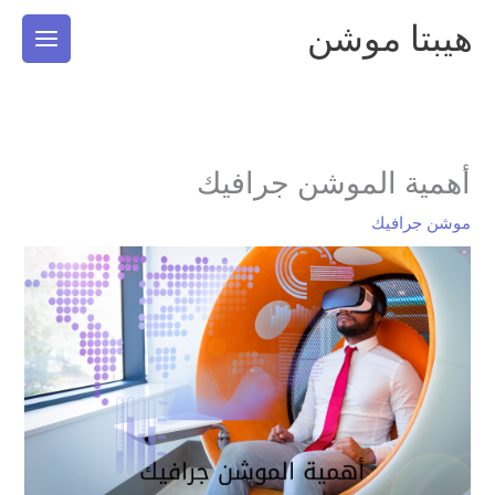
خطي
هيبتا موشن
لى
لمحتوى
أهمية الموشن جرافيك
موشن جرافيك