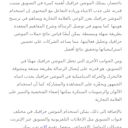
باختصار، يمتلك الموشن جرافيك أهمية كبيرة في التسويق بسبب
قدرته على جذب الانتباه وزيادة التفاعل مع المحتوى. إن استخدام
الموشن جرافيك يعزز الوعي بالعلامة التجارية ويساهم في ترسيخ
هويتها. كما يسهم في توصيل الرسالة وشرح المفاهيم المعقدة
بطريقة سهلة ومبسطة. يمكن أيضًا قياس نتائج حملات الموشن
جرافيك وتحليل فعاليتها، مما يساعد الشركات على تحسين
استراتيجياتها وتحقيق نتائج أفضل.
ومن الجوانب الأخرى التي تجعل الموشن جرافيك مهمًا في
التسويق، هو قدرته على إيصال الرسالة بطريقة ممتعة ومشوقة.
فالتحرك والحركة الديناميكية في الموشن جرافيك يجذب انتباه
الجمهور ويحفّزه على المشاهدة والمشاركة. كما أن استخدام
الألوان والرسومات المبتكرة يمكنها إضفاء الشخصية والتميز على
العلامة التجارية.
بالإضافة إلى ذلك، يمكن استخدام الموشن جرافيك في مختلف
قنوات التسويق مثل الإعلانات التلفزيونية والتسويق عبر الإنترنت
وشبكات التواصل الاجتماعي. وبفضل تقنية
الإنترنت
، يمكن