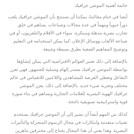
خاتمة أهمية الموشن جرافيك
أيضا في ختام مقالتنا، يمكننا أن نستنتج بأن الموشن جرافيك يلعب
دوراً حيوياً ومهماً في عدة مجالات وصناعات. يساهم في خلق
تجارب بصرية مذهلة ومبتكرة، سواء في الأفلام والتلفزيون، أو في
صناعة الألعاب ووسائل الإعلان. كما يمكن استخدامه في التعليم
وتوضيح المفاهيم الصعبة بطرق بسيطة وشيقة.
بالإضافة إلى ذلك تعتبر العوالم الافتراضية التي يمكن إنشاؤها
بواسطة الموشن جرافيك مصدر إلهام وتسلية للجمهور. فهي تعزز
التفاعل وتعطي الفرصة للمشاهدين واللاعبين للانغماس في عالم
مختلف وتجربة شيء جديد. بالإضافة إلى ذلك، يعزز الموشن
جرافيك الهوية البصرية للعلامات التجارية ويساهم في بناء صورة
قوية واستراتيجية تسويقية ناجحة.
كذلك من المهم أيضاً أن نشير إلى أن الموشن جرافيك يستخدم
تقنيات متقدمة وابتكارات في مجال الرسوم المتحركة والتأثيرات
البصرية. وهذا يعني أن هذا المجال يحتاج إلى محترفين ماهرين